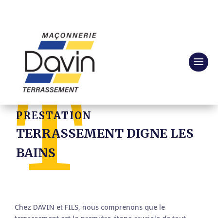
Tél : 06 07 86 07 11
Davin & Fils
$
Prestations
$
Terrassement Digne les bains
PRESTATION
TERRASSEMENT DIGNE LES
BAINS
Chez DAVIN et FILS, nous comprenons que le