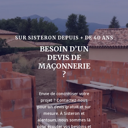
SUR SISTERON DEPUIS + DE 40 ANS
BESOIN D’UN
DEVIS DE
MAÇONNERIE
?
Envie de concrétiser votre
projet ? Contactez-nous
pour un devis gratuit et sur
mesure. À Sisteron et
alentours, nous sommes là
pour écouter vos besoins et