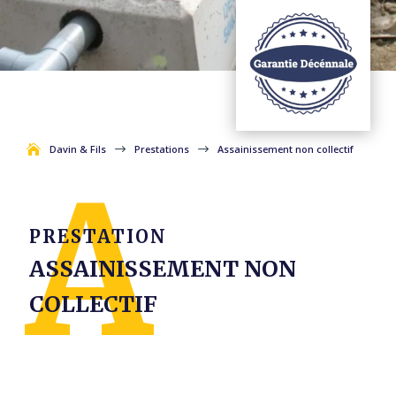
DEMANDEZ UN DEVIS
Davin & Fils
$
Prestations
$
Assainissement non collectif
PRESTATION
ASSAINISSEMENT NON
COLLECTIF