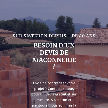
SUR SISTERON DEPUIS + DE 40 ANS
BESOIN D’UN
DEVIS DE
MAÇONNERIE
?
Envie de concrétiser votre
projet ? Contactez-nous
pour un devis gratuit et sur
mesure. À Sisteron et
alentours, nous sommes là